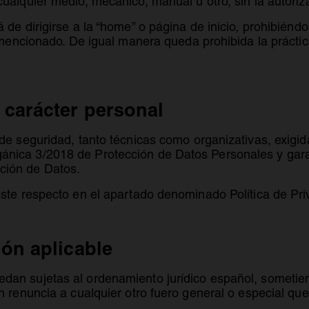
ualquier medio, mecánico, manual u otro, sin la autoriza
 de dirigirse a la “home” o página de inicio, prohibiénd
el mencionado. De igual manera queda prohibida la práct
 carácter personal
de seguridad, tanto técnicas como organizativas, exigid
ica 3/2018 de Protección de Datos Personales y garant
ción de Datos.
este respecto en el apartado denominado Política de Pri
ión aplicable
an sujetas al ordenamiento jurídico español, sometien
n renuncia a cualquier otro fuero general o especial que