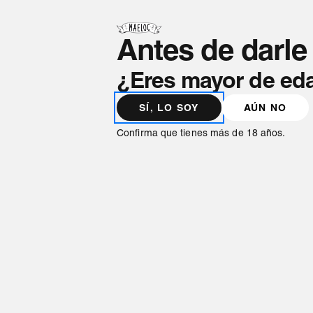
Antes de darle 
¿Eres mayor de ed
SÍ, LO SOY
AÚN NO
Aviso Le
Confirma que tienes más de 18 años.
1. Información sobre el ti
Razón social: HIJOS DE RIVERA, S.A.U
CIF/NIF: A15002637
Domicilio social: C/ José María Rivera Co