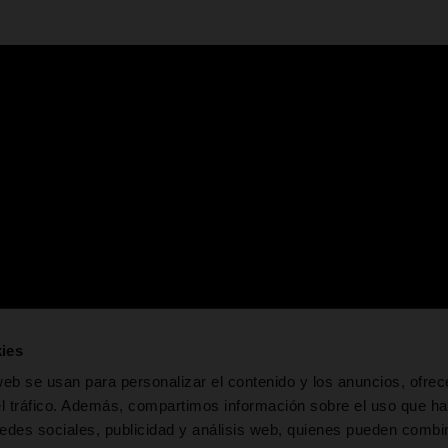
a pestaña nueva
se abre en una pestaña nueva
se abre en una pestaña nueva
se abre en una 
ies
web se usan para personalizar el contenido y los anuncios, ofrec
VEZAS
SIDRAS
CABREIROÁ
AGUA DE
FONT
el tráfico. Además, compartimos información sobre el uso que ha
906
MAELOC
CUEVAS
edes sociales, publicidad y análisis web, quienes pueden combin