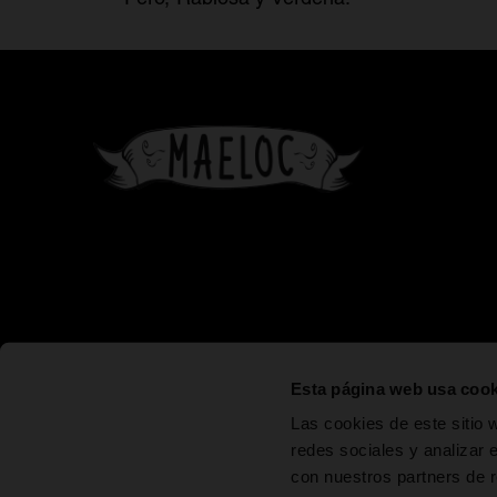
se abre en una pestaña nueva
se abre en una pestaña nueva
se abre en un
Esta página web usa cook
Las cookies de este sitio 
ESTRELLA
ESTRELLA
SON
CER
redes sociales y analizar 
GALICIA
GALICIA 00
ESTRELLA
1
con nuestros partners de r
GALICIA