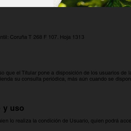
antil: Coruña T 268 F 107. Hoja 1313
o que el Titular pone a disposición de los usuarios de 
ienda su consulta periódica, más aún cuando se dispon
 y uso
quien lo realiza la condición de Usuario, quien podrá ac