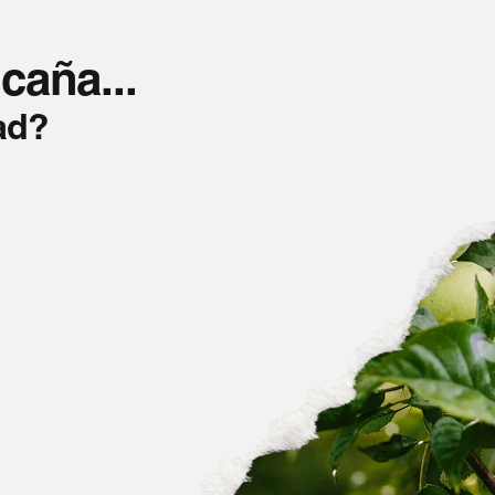
PRODUCTOS
CONTACTO
caña...
se abre en una pestaña nueva
ad?
gal
tular del sitio web
.
rral, 6. 15008 A Coruña.