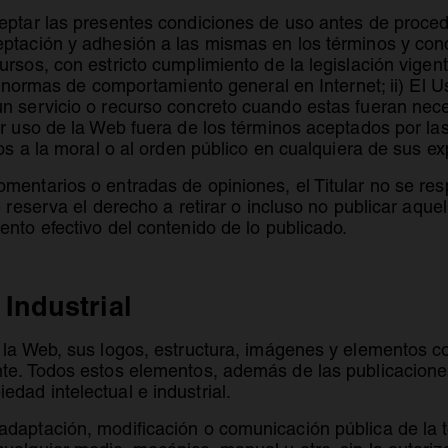
ceptar las presentes condiciones de uso antes de proced
eptación y adhesión a las mismas en los términos y con
ursos, con estricto cumplimiento de la legislación vige
de normas de comportamiento general en Internet; ii) El 
n servicio o recurso concreto cuando estas fueran nece
er uso de la Web fuera de los términos aceptados por la
ios a la moral o al orden público en cualquiera de sus exp
mentarios o entradas de opiniones, el Titular no se re
e reserva el derecho a retirar o incluso no publicar aqu
ento efectivo del contenido de lo publicado.
 Industrial
 la Web, sus logos, estructura, imágenes y elementos con
nte. Todos estos elementos, además de las publicaciones
dad intelectual e industrial.
daptación, modificación o comunicación pública de la to