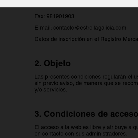
Teléfono: 900 33 1906
Fax: 981901903
E-mail: contacto@estrellagalicia.com
Datos de inscripción en el Registro Merc
2. Objeto
Las presentes condiciones regularán el us
sin previo aviso, de manera que se recom
y/o servicios.
3. Condiciones de acceso
El acceso a la web es libre y atribuye a 
en contacto con sus administradores.